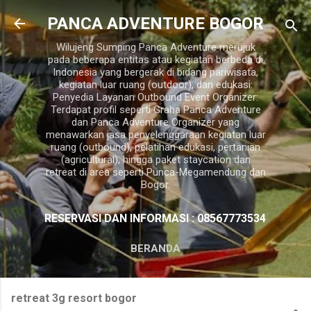
Langsung ke konten utama
PANCA ADVENTURE BOGOR
Wilujeng Sumping Panca Adventure merujuk
pada beberapa entitas atau kegiatan berbeda di
Indonesia yang bergerak di bidang pariwisata,
kegiatan luar ruang (outdoor), dan edukasi:
Penyedia Layanan Outbound Event Organizer:
Terdapat profil seperti Graha Panca Adventure
dan Panca Adventure Organizer yang
menawarkan jasa penyelenggaraan kegiatan luar
ruang (outbound), pelatihan edukasi, pertanian
(agricultural), hingga paket staycation dan
retreat di area seperti Punca-Megamendung dan
Bogor.
RESERVASI DAN INFORMASI : 08567773534
BERANDA
retreat 3g resort bogor