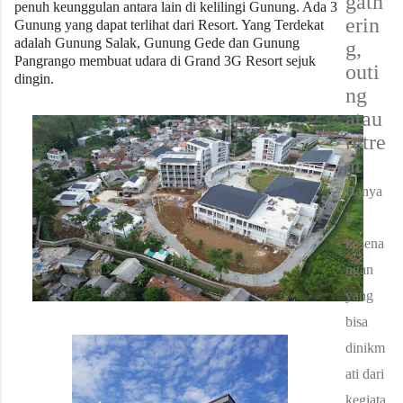
gath
penuh keunggulan antara lain di kelilingi Gunung. Ada 3
erin
Gunung yang dapat terlihat dari Resort. Yang Terdekat
adalah Gunung Salak, Gunung Gede dan Gunung
g,
Pangrango membuat udara di Grand 3G Resort sejuk
outi
dingin.
ng
atau
retre
at
Banya
k
kesena
ngan
yang
bisa
dinikm
ati dari
kegiata