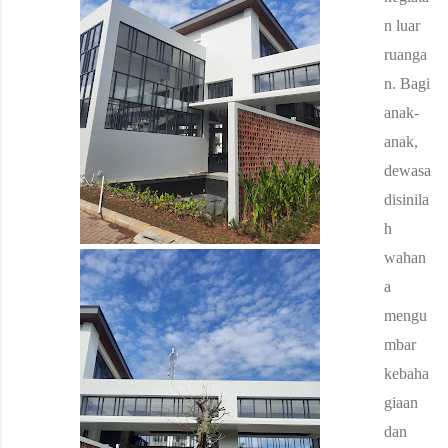
n luar
ruanga
n.
Bagi
anak-
anak,
dewasa
disinila
h
wahan
a
mengu
mbar
kebaha
giaan
dan