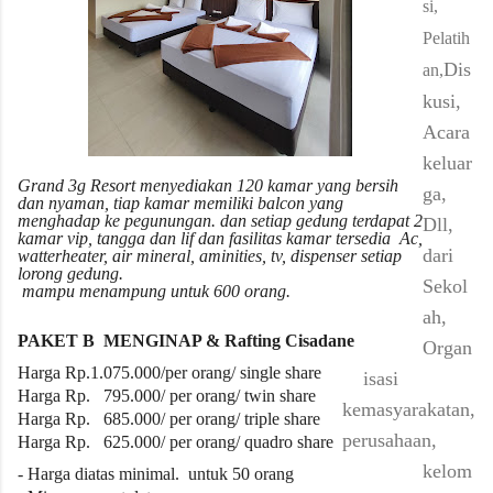
si,
Pelatih
Dis
an,
kusi,
Acara
keluar
Grand 3g Resort menyediakan 120 kamar yang bersih
ga,
dan nyaman, tiap kamar memiliki balcon yang
menghadap ke pegunungan. dan setiap gedung terdapat 2
Dll,
kamar vip, tangga dan lif dan fasilitas kamar tersedia Ac,
dari
watterheater, air mineral, aminities, tv, dispenser setiap
lorong gedung.
Sekol
mampu menampung untuk 600 orang.
ah,
PAKET B
MENGINAP &
Rafting Cisadane
Organ
Harga Rp.1.075
.000/per orang/ single share
isasi
Harga Rp. 795.000/ per orang/ twin share
kemasyarakatan,
Harga Rp. 685.000/ per orang/ triple share
perusahaan,
Harga Rp. 625.000/ per orang/ quadro share
kelom
- Harga diatas
minimal.
untuk
50
orang