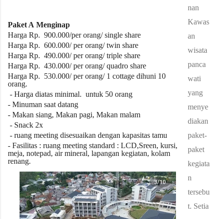
tropis ini terletak di desa tradisional jawa dan
nan
persawahan. Dan hanya satu jam dari Jakarta.
Kawas
Paket A
Menginap
Harga Rp.
900.000/per orang/ single share
an
Harga Rp. 600.000/ per orang/ twin share
wisata
Harga Rp. 490.000/ per orang/ triple share
panca
Harga Rp. 430.000/ per orang/ quadro share
Harga Rp. 530.000/ per orang/ 1 cottage dihuni 10
wati
orang.
yang
- Harga diatas
minimal.
untuk
50
orang
- Minuman saat datang
menye
- Makan siang, Makan pagi, Makan malam
diakan
- Snack 2x
- ruang meeting disesuaikan dengan kapasitas tamu
paket-
- Fasilitas : ruang meeting standard : LCD,Sreen, kursi,
paket
meja, notepad, air mineral, lapangan kegiatan, kolam
renang.
kegiata
n
tersebu
t.
Setia