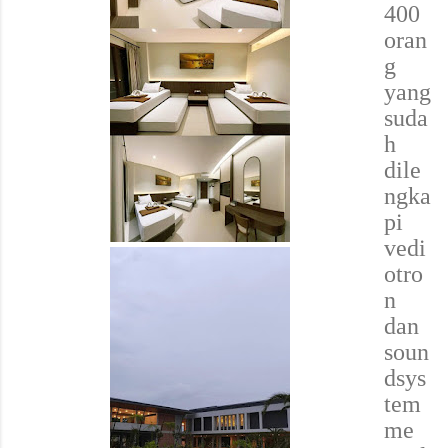
400
oran
g
yang
suda
h
dile
ngka
pi
vedi
otro
n
dan
soun
dsys
tem
me