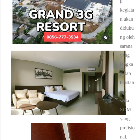
p
kegiata
n akan
diduku
ng oleh
sarana
yang
lengka
p dan
berstan
dar
serta
SDM
yang
prefisio
nal,