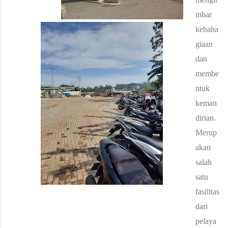
mbar
kebaha
giaan
dan
membe
ntuk
keman
dirian.
Merup
akan
salah
satu
fasilitas
Grand 3G Resort adalah tempat untuk melarikan diri
dari
dari gaya hidup kota yang sibuk dan merasakan
Cagar alam
kesegaran karena keindahan alam sekitar.
pelaya