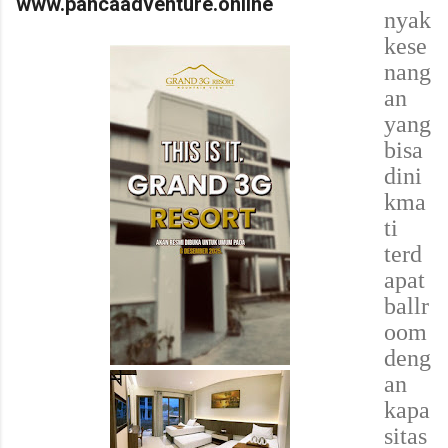
www.pancaadventure.online
nyak
kese
nang
an
yang
bisa
dini
kma
ti
terd
apat
ballr
oom
deng
an
kapa
sitas