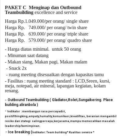
PAKET C
Menginap dan Outbound
Teambuilding
excellence and service
Harga Rp.1.049
.000/per orang/ single share
Harga Rp. 749.000/ per orang/ twin share
Harga Rp. 639.000/ per orang/ triple share
Harga Rp. 579.000/ per orang/ quadro share
- Harga diatas
minimal.
untuk
50
orang
- Minuman saat datang
- Makan siang, Makan pagi, Makan malam
- Snack 2x
- ruang meeting disesuaikan dengan kapasitas tamu
- Fasilitas : ruang meeting standard : LCD,Sreen, kursi,
meja, notepad, air mineral, lapangan kegiatan, kolam
renang.
-
Outbound
Teambuilding
( Gladiator,Rolet,Sungaikering. Place
bu
i
ld
i
ng.al
i
ranbola )
-
Indikator :
membangun rasa percayadiri,
positifthingking,empaty,humality,komunikasi,kreatifitas, beranian mengambil
resiko dan stategi salingpercaya,kerjasama,mampu memecahkan masalah
leadership/kemimpinan.
-
Ice breaking
(
Indikator: Team building* Kualitas service *