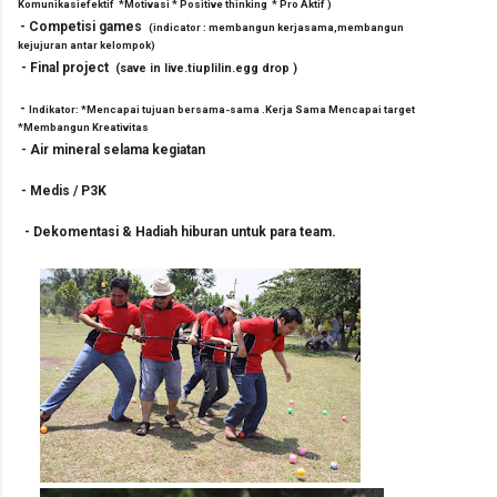
Komunikasiefektif *Motivasi * Positive thinking * Pro Aktif )
-
Competisi games
(indicator : membangun kerjasama,membangun
kejujuran antar kelompok)
-
Final project
(save in live.tiuplilin.egg drop )
-
Indikator: *Mencapai tujuan bersama-sama .Kerja Sama Mencapai target
*Membangun Kreativitas
-
Air mineral selama kegiatan
-
Medis / P3K
.
-
Dekomentasi & Hadiah hiburan untuk para team