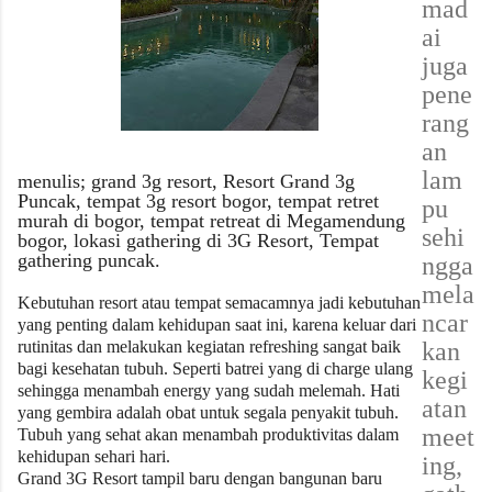
mad
ai
juga
pene
rang
an
lam
menulis; grand 3g resort, Resort Grand 3g
Puncak, tempat 3g resort bogor, tempat retret
pu
murah di bogor, tempat retreat di Megamendung
sehi
bogor, lokasi gathering di 3G Resort, Tempat
gathering puncak.
ngga
mela
Kebutuhan resort atau tempat semacamnya jadi kebutuhan
ncar
yang penting dalam kehidupan saat ini, karena keluar dari
rutinitas dan melakukan kegiatan refreshing sangat baik
kan
bagi kesehatan tubuh. Seperti batrei yang di charge ulang
kegi
sehingga menambah energy yang sudah melemah. Hati
atan
yang gembira adalah obat untuk segala penyakit tubuh.
meet
Tubuh yang sehat akan menambah produktivitas dalam
kehidupan sehari hari.
ing,
Grand 3G Resort tampil baru dengan bangunan baru